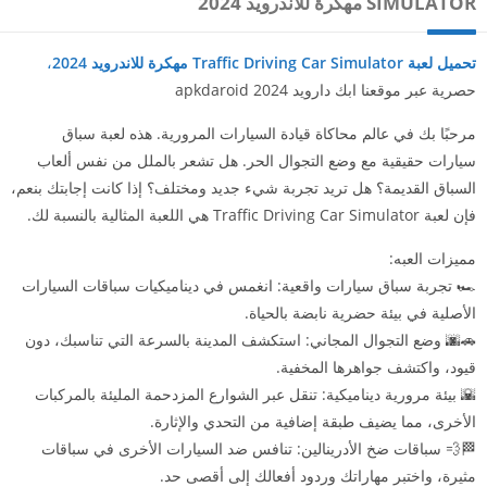
SIMULATOR مهكرة للاندرويد 2024
تحميل لعبة Traffic Driving Car Simulator مهكرة للاندرويد 2024
،
حصرية عبر موقعنا ابك دارويد 2024 apkdaroid
مرحبًا بك في عالم محاكاة قيادة السيارات المرورية. هذه لعبة سباق
سيارات حقيقية مع وضع التجوال الحر. هل تشعر بالملل من نفس ألعاب
السباق القديمة؟ هل تريد تجربة شيء جديد ومختلف؟ إذا كانت إجابتك بنعم،
فإن لعبة Traffic Driving Car Simulator هي اللعبة المثالية بالنسبة لك.
مميزات العبه:
🏎️ تجربة سباق سيارات واقعية: انغمس في ديناميكيات سباقات السيارات
الأصلية في بيئة حضرية نابضة بالحياة.
🚗🌆 وضع التجوال المجاني: استكشف المدينة بالسرعة التي تناسبك، دون
قيود، واكتشف جواهرها المخفية.
🌇 بيئة مرورية ديناميكية: تنقل عبر الشوارع المزدحمة المليئة بالمركبات
الأخرى، مما يضيف طبقة إضافية من التحدي والإثارة.
🏁💨 سباقات ضخ الأدرينالين: تنافس ضد السيارات الأخرى في سباقات
مثيرة، واختبر مهاراتك وردود أفعالك إلى أقصى حد.