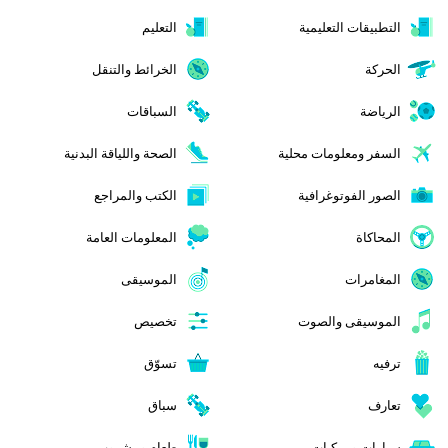
التطبيقات التعليمية
التعليم
الحركة
الخرائط والتنقل
الرياضة
السباقات
السفر ومعلومات محلية
الصحة واللياقة البدنية
الصور الفوتوغرافية
الكتب والمراجع
المحاكاة
المعلومات العامة
المغامرات
الموسيقى
الموسيقى والصوت
تخصيص
ترفيه
تسوّق
تعارف
سباق
سيارات ومركبات
طعام ومشروب