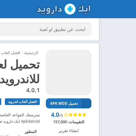
الرئيسية
/
افضل العاب ا
للاندرويد 024
4.0.1
افضل العاب اندرويد
تحميل APK MOD
4.0
/5
Apkdaroid ابك دارويد تحميل لعبة My City مهكرة للاندرويد 2024 – ابك دارويد
التقييمات:
157,000
انشاء تقرير
المطور