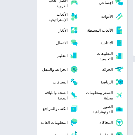
افضل العاب
اجتماعي
اندرويد
الألعاب
الأدوات
الإستراتيجية
الألعاب البسيطة
الألغاز
الإنتاجية
الاتصال
التطبيقات
التعليم
التعليمية
الحركة
الخرائط والتنقل
الرياضة
السباقات
السفر ومعلومات
الصحة واللياقة
محلية
البدنية
الصور
الكتب والمراجع
الفوتوغرافية
المحاكاة
المعلومات العامة