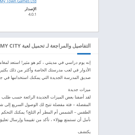
My Town Games Ltd‏
الإصدار
4.0.1
التفاصيل والمراجعة لـ تحميل لعبة MY CITY مهكرة للاندرويد 2024
إنه يوم دراسي في مدينتي ، كم هو مثير! استعد لم
صديق المدرسة الجديدة التي يمكنك استخدامها في جميع ألعاب City
ميزات جديدة
لقد أضفنا بعض الميزات الجديدة الرائعة حسب طلب جم
المفضلة – فئة مفضلة تتيح لك الوصول السريع إلى ش
الطقس – الشمس أم المطر أم الثلج؟ يمكنك التحكم
نأمل أن تستمتع بهؤلاء ، تأكد من تقييمنا وإرسال تعليق 
يكتشف