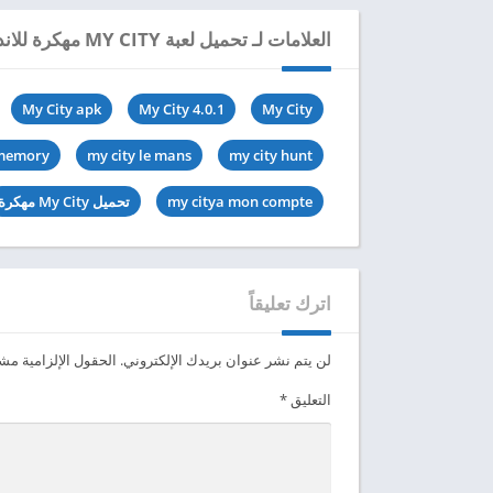
العلامات لـ تحميل لعبة MY CITY مهكرة للاندرويد 2024
My City apk
My City 4.0.1
My City
 memory
my city le mans
my city hunt
my citya mon compte
تحميل My City مهكرة
اترك تعليقاً
لن يتم نشر عنوان بريدك الإلكتروني.
الحقول الإلزامية مشار
التعليق
*