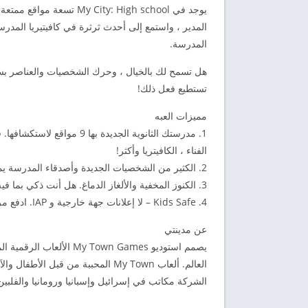
يوجد في ty: High school
المدير ، واستمع إلى أحدث ثرثرة في كافيتيريا المدر
المدرسة.
هل تسمح لك بالخيال ، وحرك الشخصيات والعناصر بسهول
تستطيع فعل ذلك!
مميزات العبه
1. مدرستك الثانوية الجديدة 
الفناء ، الكافيتريا وأكثر!
2. الكثير من الشخصيات الجديدة وأصدقاء المدرسة يمكنك التنقل بين ألعاب My City الأخرى.
3. الكنوز المخفية والألغاز الدماغ. هل أنت ذكي بما فيه الكفاية لاكتشاف كل شيء؟
4. Kids Safe – لا إعلانات جهة خارجية و IAP. ادفع مرة واحدة واحصل على تحديثات مجانية إلى الأبد
عن مدينتي
يصمم استوديو  Town Games
العالم. ألعاب My Town المحببة من 
الشركة مكاتب في إسرائيل وإسبانيا ورومانيا والفلبين. لمزيد 