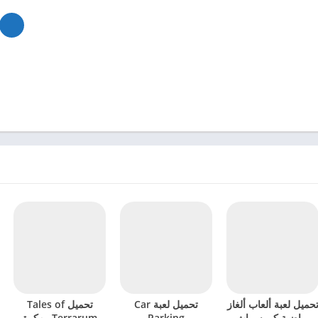
حميل لعبة ألعاب ألغاز
تحميل لعبة Car
تحميل Tales of
رياضية كروسماث
Parking
Terrarum مهكرة