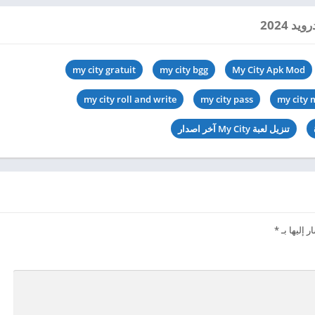
my city gratuit
my city bgg
My City Apk Mod
my city roll and write
my city pass
my city
تنزيل لعبة My City آخر اصدار
 إليها بـ
*