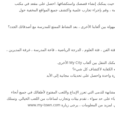
My Ci تسعة مواقع ممتعة حيث يمكنك إنشاء قصصك واستكشافها. احصل على مقعد في مكتب
سة ، وقم بإجراء تجارب علمية واكتشف جميع المواقع المخفية حول
ة بين ألعابنا الأخرى ، بعد النشاط الممتع للمدرسة مع أصدقائك الجدد؟
بها 9 مواقع لاستكشافها. فئة الفن ، فئة العلوم ، الدرجة الرياضية ، قاعة المدرسة ، غرفة المديرين ،
My الألعاب الرقمية المشابهة للدمى التي تعزز الإبداع واللعب المفتوح لأطفالك في جميع أنحاء
قبل الأطفال والآباء على حد سواء ، تقدم بيئات وتجارب لساعات من اللعب الخيالي. وتمتلك
من المعلومات ، يرجى زيارة www.my-town.com