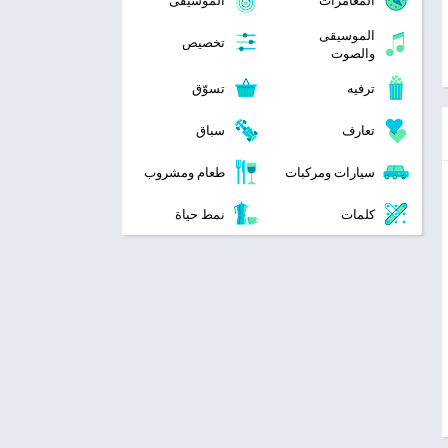
المغامرات
الموسيقى
الموسيقى
تخصيص
والصوت
ترفيه
تسوّق
تعارف
سباق
سيارات ومركبات
طعام ومشروب
كلمات
نمط حياة